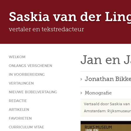
Ju
Saskia van der Lin
vertaler en tekstredacteur
Jan en 
WELKOM
ONLANGS VERSCHENEN
IN VOORBEREIDING
Jonathan Bikke
VERTALINGEN
Monografie
NIEUWE BIJBELVERTALING
REDACTIE
Vertaald door Saskia van 
ARTIKELEN
Amsterdam: Rijksmuseu
FAVORIETEN
CURRICULUM VITAE