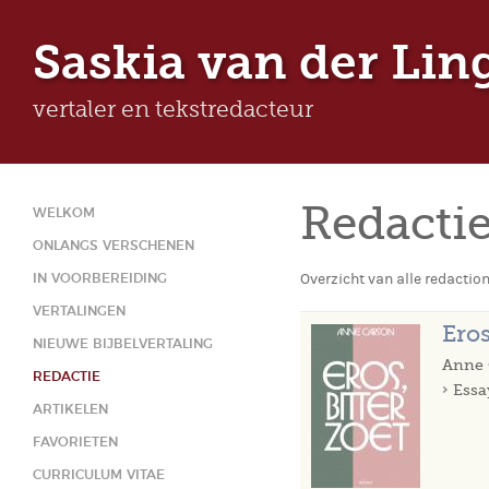
Ju
Saskia van der Lin
vertaler en tekstredacteur
Redacti
WELKOM
ONLANGS VERSCHENEN
Overzicht van alle redactio
IN VOORBEREIDING
VERTALINGEN
Eros
NIEUWE BIJBELVERTALING
Anne 
REDACTIE
Essa
ARTIKELEN
FAVORIETEN
CURRICULUM VITAE