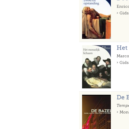
Enric
Gids
Het
Marco
Gids
De 
Tempe
Mono