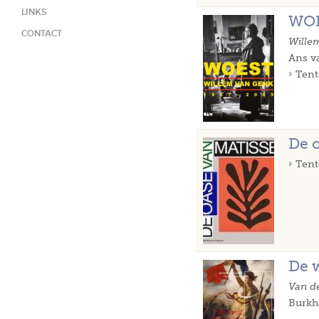
LINKS
WO
CONTACT
Wille
Ans v
Tent
De 
Tent
De 
Van de
Burkh