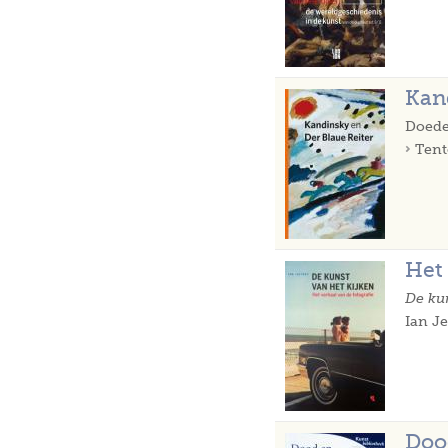
Kan
Doede
Tent
Het 
De kun
Ian Je
Doo